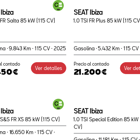
Ibiza
SEAT Ibiza
I FR Salta 85 kW (115 CV)
1.0 TSI FR Plus 85 kW (115 CV
na · 9.843 Km · 115 CV · 2025
Gasolina · 5.432 Km · 115 CV
al contado
Precio al contado
Ver detalles
Ver det
450€
21.200€
Ibiza
SEAT Ibiza
I S&S FR XS 85 kW (115 CV)
1.0 TSI Special Edition 85 kW 
CV)
na · 16.650 Km · 115 CV ·
Gasolina · 11.181 Km · 115 CV