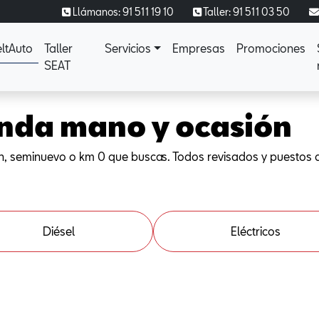
Llámanos: 91 511 19 10
Taller: 91 511 03 50
ltAuto
Taller
Servicios
Empresas
Promociones
SEAT
nda mano y ocasión
n, seminuevo o km 0 que buscas. Todos revisados y puestos 
Diésel
Eléctricos