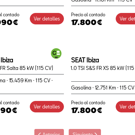
al contado
Precio al contado
Ver detalles
Ver det
990€
17.800€
Ibiza
SEAT Ibiza
I FR Salta 85 kW (115 CV)
1.0 TSI S&S FR XS 85 kW (115
na · 15.459 Km · 115 CV ·
Gasolina · 12.751 Km · 115 CV
al contado
Precio al contado
Ver detalles
Ver det
290€
17.800€
Anterior
Siguiente