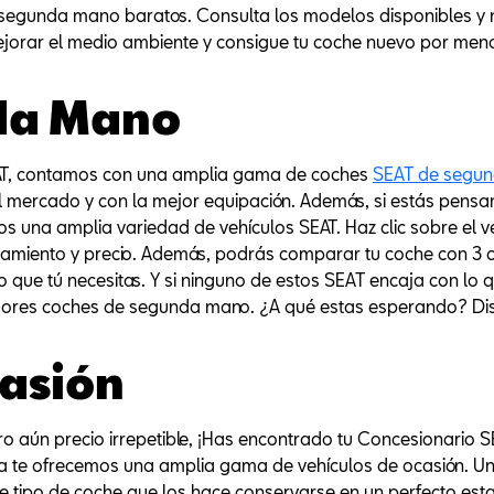
segunda mano baratos. Consulta los modelos disponibles y no
ejorar el medio ambiente y consigue tu coche nuevo por men
da Mano
EAT, contamos con una amplia gama de coches
SEAT de segu
del mercado y con la mejor equipación. Además, si estás pen
 una amplia variedad de vehículos SEAT. Haz clic sobre el v
pamiento y precio. Además, podrás comparar tu coche con 3 co
lo que tú necesitas. Y si ninguno de estos SEAT encaja con lo
ores coches de segunda mano. ¿A qué estas esperando? Disfr
casión
ro aún precio irrepetible, ¡Has encontrado tu Concesionario 
sa te ofrecemos una amplia gama de vehículos de ocasión. U
te tipo de coche que los hace conservarse en un perfecto est