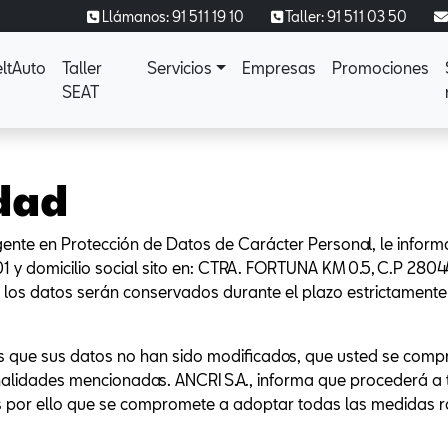
Llámanos: 91 511 19 10
Taller: 91 511 03 50
ltAuto
Taller
Servicios
Empresas
Promociones
SEAT
idad
gente en Protección de Datos de Carácter Personal, le info
1 y domicilio social sito en: CTRA. FORTUNA KM 0.5, C.P 2804
e los datos serán conservados durante el plazo estrictamente
 que sus datos no han sido modificados, que usted se compro
nalidades mencionadas. ANCRI S.A., informa que procederá a tra
 Es por ello que se compromete a adoptar todas las medidas 